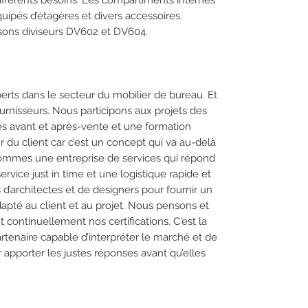
différents besoins. Les compartiments internes
quipés d’étagères et divers accessoires.
oisons diviseurs DV602 et DV604.
rts dans le secteur du mobilier de bureau. Et
urnisseurs. Nous participons aux projets des
ces avant et après-vente et une formation
 du client car c’est un concept qui va au-delà
 sommes une entreprise de services qui répond
rvice just in time et une logistique rapide et
s d’architectes et de designers pour fournir un
dapté au client et au projet. Nous pensons et
 continuellement nos certifications. C'est la
tenaire capable d’interpréter le marché et de
apporter les justes réponses avant qu’elles