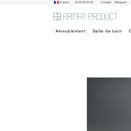
05 40 05 29 49
France
Contact
Marques
Ameublement
Salle de bain