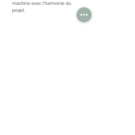
machine avec l'harmonie du
projet.
OBTENIR TARIFS / DEVIS
PAIEMENT 100% SÉCURISÉ
Réglez en toute confiance
AUTHENTISITÉ
100% GARANTIES