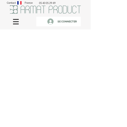
Contact
France
05 40 05 29 49
SE CONNECTER