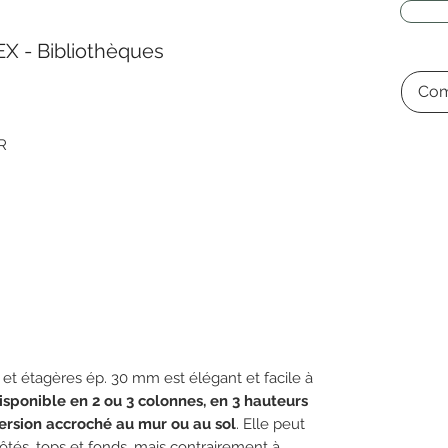
 - Bibliothèques
Com
R
et étagères ép. 30 mm est élégant et facile à
isponible en 2 ou 3 colonnes, en 3 hauteurs
version accroché au mur ou au sol
. Elle peut
ôtés, tops et fonds, mais contrairement à