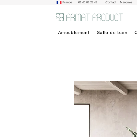
05 40 05 29 49
France
Contact
Marques
Ameublement
Salle de bain