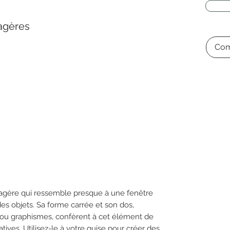
agères
Com
agère qui ressemble presque à une fenêtre
 des objets. Sa forme carrée et son dos,
s ou graphismes, confèrent à cet élément de
tives. Utilisez-le à votre guise pour créer des