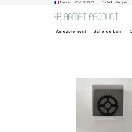
05 40 05 29 49
France
Contact
Marques
Ameublement
Salle de bain