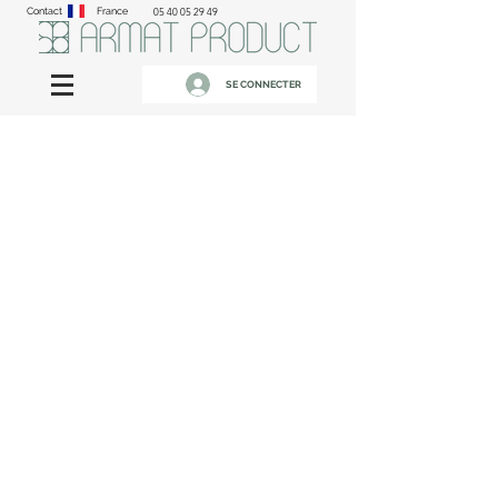
Contact
France
05 40 05 29 49
SE CONNECTER