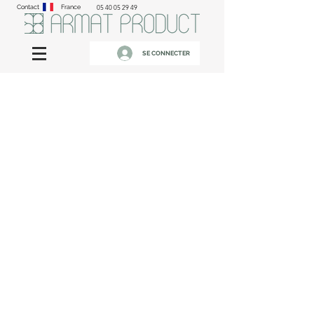
Contact
France
05 40 05 29 49
SE CONNECTER