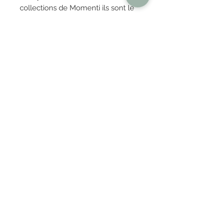
collections de Momenti ils sont le
résultat d'une recherche
transversale dans le monde du
design, de la mode et de
l'architecture capable de toujours
exprimer l'actualité, parfois même
de l'anticiper.
OBTENIR TARIFS / DEVIS
PAIEMENT 100% SÉCURISÉ
Réglez en toute confiance