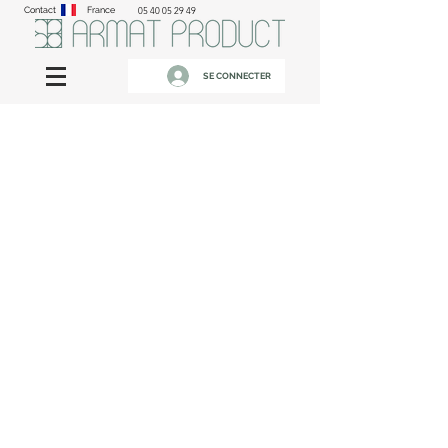
Contact
France
05 40 05 29 49
SE CONNECTER