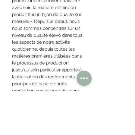
professionnels peuvent travailler
avec soin la matière et faire du
produit fini un bijou de qualité sur
mesure. « Depuis le début, nous
nous sommes concentrés sur un
niveau de qualité élevé dans tous
les aspects de notre activité
quotidienne, depuis toutes les
matières premières utilisées dans
le processus de production
jusqu'au soin particulier apporté à
la réalisation des revêtements. Les
principes de base de notre
production sont répertoriés dans
le Catalogue Global de Qualité,
une autocertification de notre
produit Made in Italy ». L'élégance
discrète et rassurante et la beauté
jamais exaltée des collections
sont la force d'une cohérence