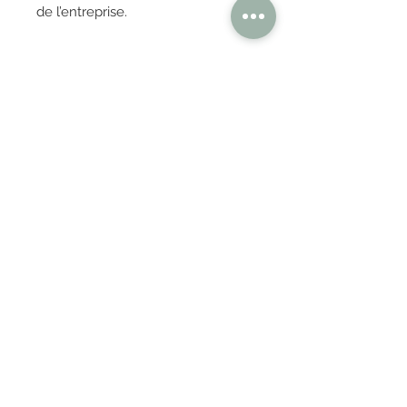
de l’entreprise.
OBTENIR TARIFS / DEVIS
PAIEMENT 100% SÉCURISÉ
Réglez en toute confiance
AUTHENTISITÉ
100% GARANTIES
Pièces de design
originales authentifiées par