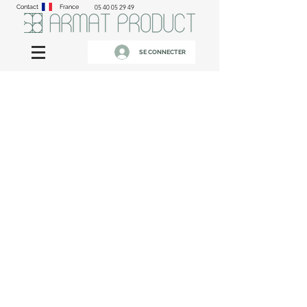
Contact
France
05 40 05 29 49
SE CONNECTER