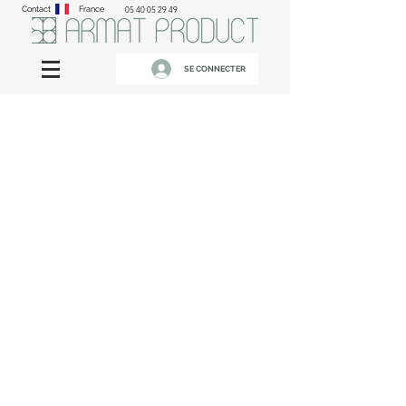
Contact
France
05 40 05 29 49
SE CONNECTER