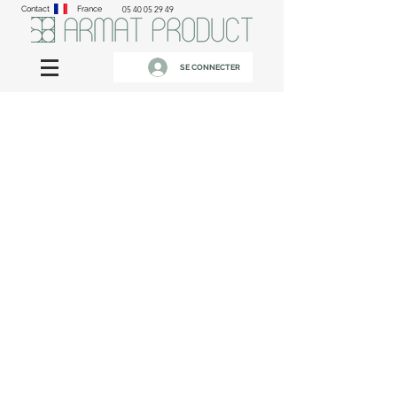
Contact
France
05 40 05 29 49
SE CONNECTER