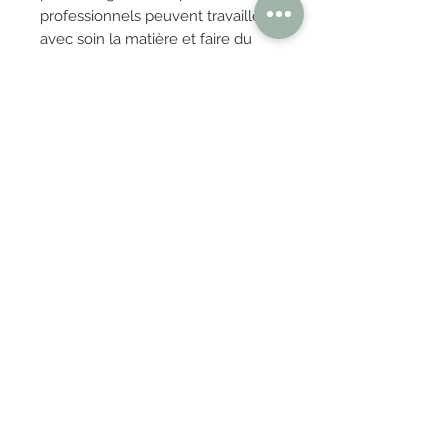
professionnels peuvent travailler
avec soin la matière et faire du
produit fini un bijou de qualité sur
mesure. « Depuis le début, nous
nous sommes concentrés sur un
niveau de qualité élevé dans tous
les aspects de notre activité
quotidienne, depuis toutes les
matières premières utilisées dans
le processus de production
jusqu'au soin particulier apporté à
la réalisation des revêtements. Les
principes de base de notre
production sont répertoriés dans
le Catalogue Global de Qualité,
une autocertification de notre
produit Made in Italy ». L'élégance
discrète et rassurante et la beauté
jamais exaltée des collections