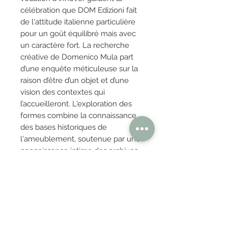
célébration que DOM Edizioni fait
de l'attitude italienne particulière
pour un goût équilibré mais avec
un caractère fort. La recherche
créative de Domenico Mula part
d’une enquête méticuleuse sur la
raison d’être d’un objet et d’une
vision des contextes qui
l’accueilleront. L'exploration des
formes combine la connaissance
des bases historiques de
l'ameublement, soutenue par une
connaissance intime des archives
et des grandes traditions du
design.
OBTENIR TARIFS / DEVIS