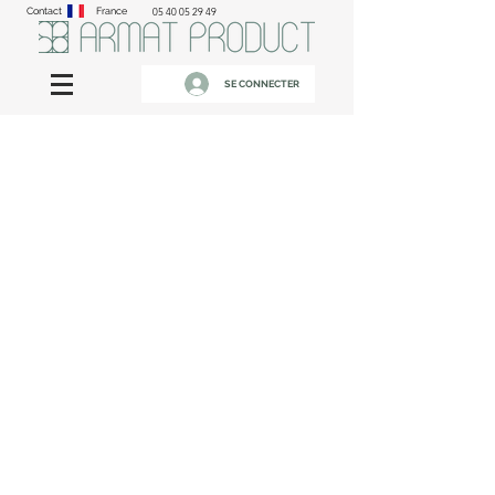
Contact
France
05 40 05 29 49
SE CONNECTER