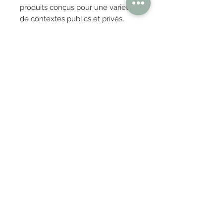
produits conçus pour une variété
de contextes publics et privés.
Aujourd’hui, nos créations sont
reconnues dans le monde entier
pour leur polyvalence, leur
élégance essentielle et leur esprit
intemporel.
OBTENIR TARIFS / DEVIS
PAIEMENT 100% SÉCURISÉ
Réglez en toute confiance