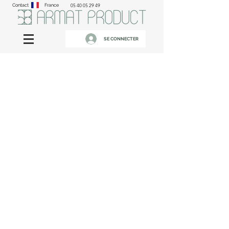
Contact
France
05 40 05 29 49
SE CONNECTER