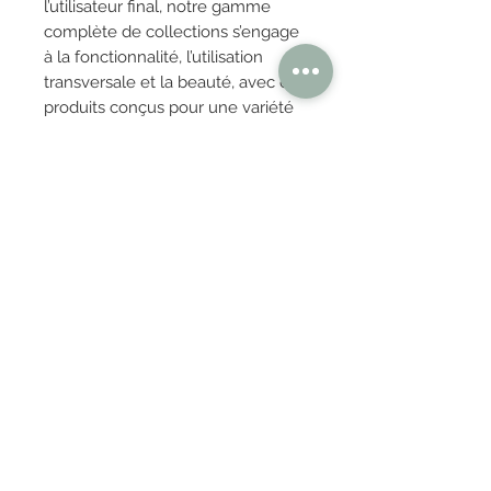
l’utilisateur final, notre gamme
complète de collections s’engage
à la fonctionnalité, l’utilisation
transversale et la beauté, avec des
produits conçus pour une variété
de contextes publics et privés.
Aujourd’hui, nos créations sont
reconnues dans le monde entier
pour leur polyvalence, leur
élégance essentielle et leur esprit
intemporel.
OBTENIR TARIFS / DEVIS