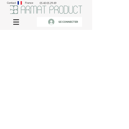
Contact
France
05 40 05 29 49
SE CONNECTER