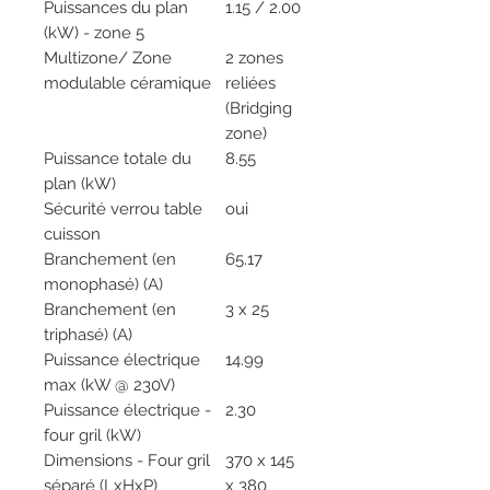
Puissances du plan
1.15 / 2.00
(kW) - zone 5
Multizone/ Zone
2 zones
modulable céramique
reliées
(Bridging
zone)
Puissance totale du
8.55
plan (kW)
Sécurité verrou table
oui
cuisson
Branchement (en
65.17
monophasé) (A)
Branchement (en
3 x 25
triphasé) (A)
Puissance électrique
14.99
max (kW @ 230V)
Puissance électrique -
2.30
four gril (kW)
Dimensions - Four gril
370 x 145
séparé (LxHxP)
x 380