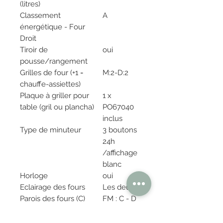
(litres)
Classement
A
énergétique - Four
Droit
Tiroir de
oui
pousse/rangement
Grilles de four (+1 =
M:2-D:2
chauffe-assiettes)
Plaque à griller pour
1 x
table (gril ou plancha)
PO67040
inclus
Type de minuteur
3 boutons
24h
/affichage
blanc
Horloge
oui
Eclairage des fours
Les deux
Parois des fours (C)
FM : C - D
Catalyse - Email lisse (E)
: C
- Stainless steel(S/S) -