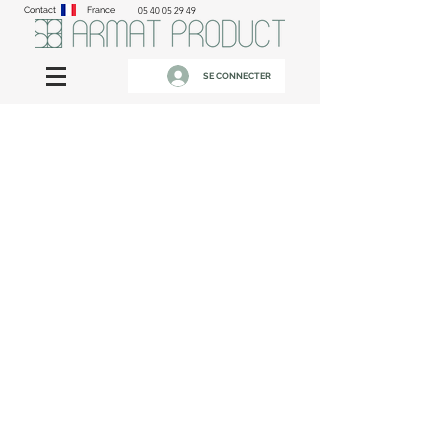
Contact
France
05 40 05 29 49
SE CONNECTER