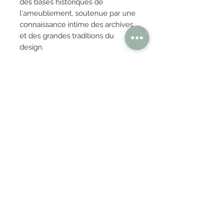
des bases historiques de
l'ameublement, soutenue par une
connaissance intime des archives
et des grandes traditions du
design.
OBTENIR TARIFS / DEVIS
PAIEMENT 100% SÉCURISÉ
Réglez en toute confiance