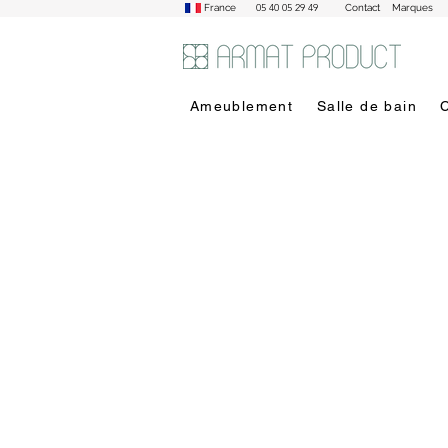
05 40 05 29 49
France
Contact
Marques
Ameublement
Salle de bain