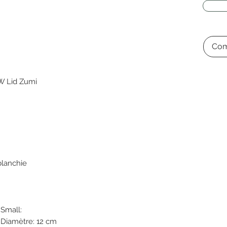
Com
W Lid Zumi
blanchie
ll:
ètre: 12 cm