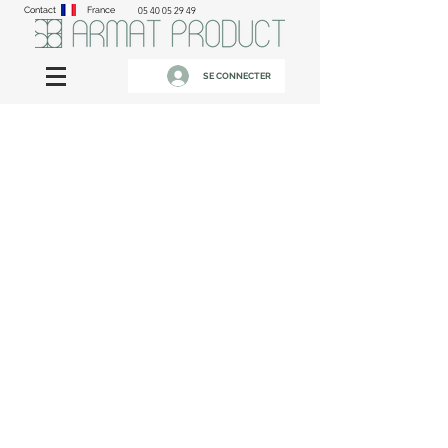
Contact
France
05 40 05 29 49
SE CONNECTER