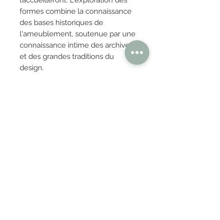
l’accueilleront. L'exploration des
formes combine la connaissance
des bases historiques de
l'ameublement, soutenue par une
connaissance intime des archives
et des grandes traditions du
design.
OBTENIR TARIFS / DEVIS
PAIEMENT 100% SÉCURISÉ
Réglez en toute confiance