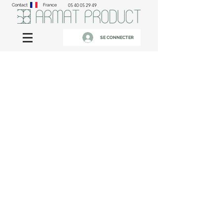
Contact
France
05 40 05 29 49
SE CONNECTER