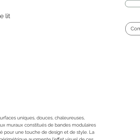
 lit
Com
surfaces uniques, douces, chaleureuses,
eaux muraux constitués de bandes modulaires
ité pour une touche de design et de style. La
e périmétrique augmente l'effet visuel de ces