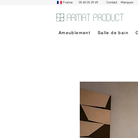
05 40 05 29 49
France
Contact
Marques
Ameublement
Salle de bain