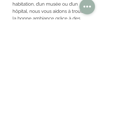
habitation, d’un musée ou d’un
hôpital, nous vous aidons à trouver
la bonne ambiance grâce à des
solutions sur mesure. Des
solutions qui captent le regard ou
qui, à l’inverse, restent à l’arrière-
plan. En attirant l’attention sur
certaines choses ou au contraire
en les rangeant en toute sécurité.
OBTENIR TARIFS / DEVIS
PAIEMENT 100% SÉCURISÉ
Réglez en toute confiance