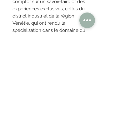
compter sur un savoir-faire et des
expériences exclusives, celles du
district industriel de la région
Vénétie, qui ont rendu la
spécialisation dans le domaine du
meuble une primauté et une
excellence italienne. Nos
réalisations, toutes à faible impact
environnemental, expriment
toujours une recherche dans les
matériaux d'avant-garde et le soin
artisanal des détails.
OBTENIR TARIFS / DEVIS