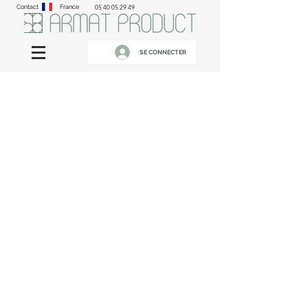
Contact
France
05 40 05 29 49
SE CONNECTER