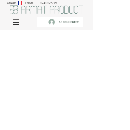
Contact
France
05 40 05 29 49
SE CONNECTER