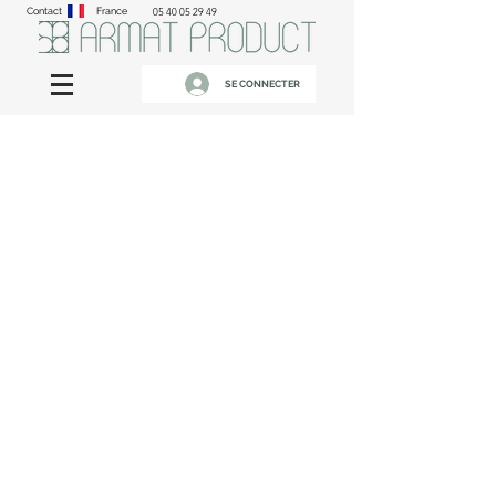
Contact
France
05 40 05 29 49
SE CONNECTER