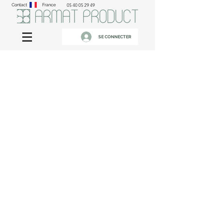
Contact
France
05 40 05 29 49
SE CONNECTER