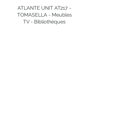
ATLANTE UNIT AT217 -
Aperçu rapide
TOMASELLA - Meubles
TV - Bibliothèques
SERVICE CLIENT
R
À VOTRE ECOUTE
Du lundi au vendredi de
9h à 18h au
05 40 05 29 49
et
par mail
NS EN CONTACT !