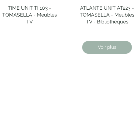
TIME UNIT TI 103 -
Aperçu rapide
ATLANTE UNIT AT223 -
Aperçu rapide
TOMASELLA - Meubles
TOMASELLA - Meubles
TV
TV - Bibliothèques
Voir plus
ENTISITÉ
LIVRAISON
CONSEIL EN
GARANTIES
SUR MESURE
AMÉNAGEMENT SU
MESURES
 de design
Livraison
uthentifiées par
par transporteurs
CONTACTEZ-NOUS
s spécialisés
spécialisés, en France.
NOUS JOINDRE
RESTO