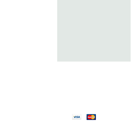
AUTH
PAIEMENT
100% 
100% SÉCURISÉ
Réglez en toute
Pièces
confiance
originales a
des expert
EXPLORER