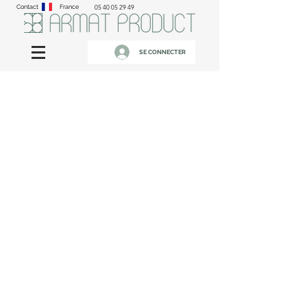
Contact
France
05 40 05 29 49
SE CONNECTER