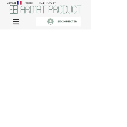
Contact
France
05 40 05 29 49
SE CONNECTER