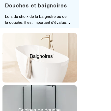
Douches et baignoires
Lors du choix de la baignoire ou de 
la douche, il est important d’évaluer 
l’espace à disposition afin de 
déterminer les dimensions 
minimales et maximales du modèle à 
placer dans la pièce. La baignoire 
nécessite, pour son installation, des 
Baignoires
pièces d’une certaine taille et est 
aujourd’hui une option pour celles et 
ceux qui ne veulent pas renoncer à 
un moment de détente au milieu de 
semaines et journées frénétiques. Il 
existe aussi des modèles de petites 
dimensions pour ne pas renoncer à 
la baignoire. La cabine de douche 
représente aujourd’hui la solution 
Cabines de douche