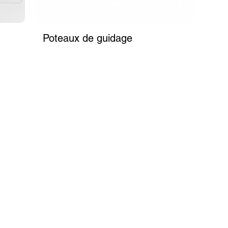
Poteaux de guidage
ENTISITÉ
LIVRAISON
CONSEIL EN
GARANTIES
SUR MESURE
AMÉNAGEMENT SU
MESURES
 de design
Livraison
uthentifiées par
par transporteurs
CONTACTEZ-NOUS
s spécialisés
spécialisés, en France.
NOUS JOINDRE
RESTO