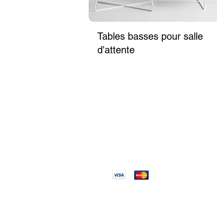
Tables basses pour salle
d'attente
AUTH
PAIEMENT
100% 
100% SÉCURISÉ
Réglez en toute
Pièces
confiance
originales a
des expert
EXPLORER