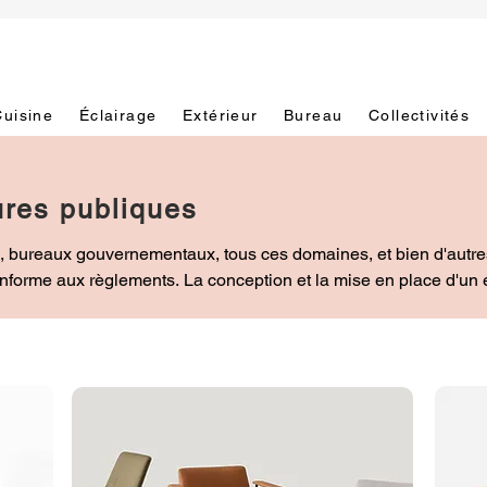
Cuisine
Éclairage
Extérieur
Bureau
Collectivités
ures publiques
, bureaux gouvernementaux, tous ces domaines, et bien d'autres
nforme aux règlements. La conception et la mise en place d'un é
 autant, par exemple la suppression des barrières architecturales
ûres et organisées, tout cela peut se faire sans mettre de côté l