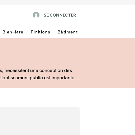
SE CONNECTER
Bien-être
Finitions
Bâtiment
, nécessitent une conception des 
tablissement public est importante et 
, la présence d'une signalisation 
e design et les nouvelles tendances.