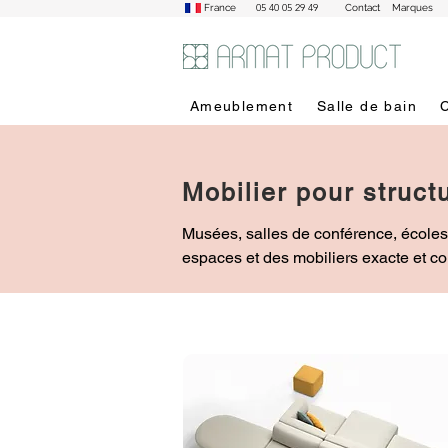
05 40 05 29 49
France
Contact
Marques
Ameublement
Salle de bain
Mobilier pour struct
Musées, salles de conférence, écoles
espaces et des mobiliers exacte et co
les besoins des utilisateurs l'est tout
claire et complète, zones de service s