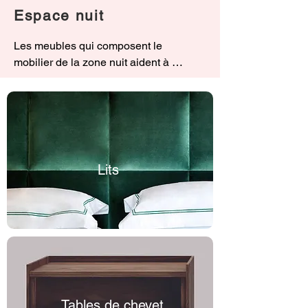
Espace nuit
Les meubles qui composent le 
mobilier de la zone nuit aident à 
organiser les espaces et contribuent 
au rendu esthétique et au confort. 
Meubler la chambre peut sembler 
une tâche simple, surtout si l'on se 
limite au strict nécessaire. En réalité, 
la chambre joue un rôle important 
Lits
pour notre santé, car nous y passons 
les heures consacrées au repos. 
Une chambre conçue avec soin, en 
faisant attention aux couleurs, à 
l’éclairage, aux surfaces et aux 
formes sera parfaite pour favoriser un 
sommeil de qualité. En plus des 
éléments de base, comme les lits et 
Tables de chevet