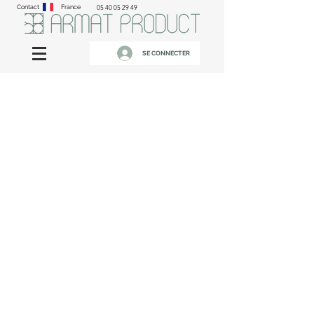
Contact
France
05 40 05 29 49
SE CONNECTER