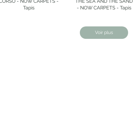
CORSO - NOW CARPETS -
Aperçu rapide
THE SEA AND THE SAND
Aperçu rapide
Tapis
- NOW CARPETS - Tapis
Voir plus
ENTISITÉ
LIVRAISON
CONSEIL EN
GARANTIES
SUR MESURE
AMÉNAGEMENT SU
MESURES
 de design
Livraison
uthentifiées par
par transporteurs
CONTACTEZ-NOUS
s spécialisés
spécialisés, en France.
NOUS JOINDRE
RESTO