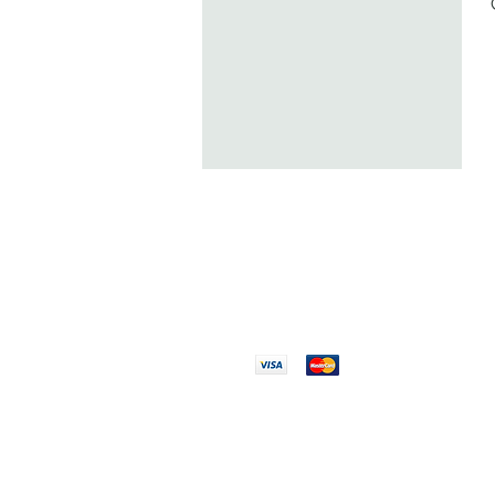
AUTH
PAIEMENT
100% 
100% SÉCURISÉ
Réglez en toute
Pièces
confiance
originales a
des expert
EXPLORER