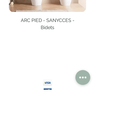
ARC PIED - SANYCCES -
Bidets
PAIEMENT 100% SÉCURISÉ
Réglez en toute confiance
AUTHENTISITÉ
100% GARANTIES
Pièces de design
originales authentifiées par
des experts spécialisés