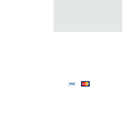
AUTH
PAIEMENT
100% 
100% SÉCURISÉ
Réglez en toute
Pièces
confiance
originales a
des expert
EXPLORER
MARQUES
ACCUEIL