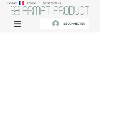
Contact
France
05 40 05 29 49
SE CONNECTER