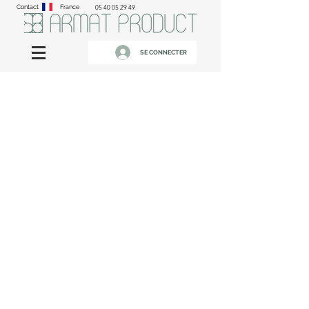
Contact
France
05 40 05 29 49
SE CONNECTER