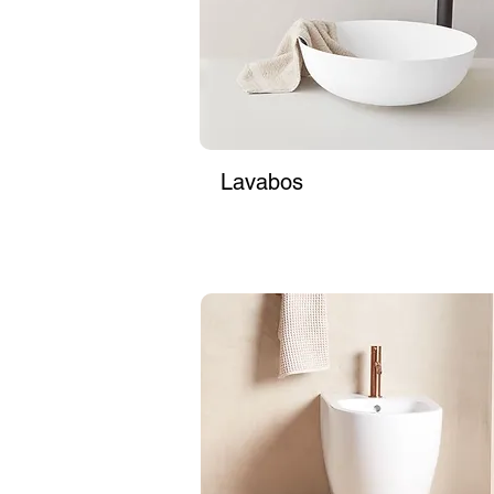
produits : ils ne reposent pas par terr
revanche, un choix plus classique et s
au sol et ils sont très simples à insta
murs de sorte à permettre une occupat
Le bon lavabo pour la salle de bain :

Le lavabo est un élément utilisé quoti
Lavabos
dimension peut être choisie en fonctio
sur colonne, une solution traditionnel
Sa version la plus actuelle consiste en
installé au centre de la salle de bain, 
lavabo suspendu est certainement la so
avec une faible profondeur, disponibl
WC et bidets :

Les WC et les bidets sont généraleme
esthétique sur la pièce où ils sont ins
du secteur, récemment les sanitaires 
et visuel, en apportant de la légèreté 