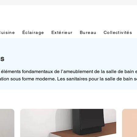
Cuisine
Éclairage
Extérieur
Bureau
Collectivités
es
s éléments fondamentaux de l’ameublement de la salle de bain et
tation sous forme moderne. Les sanitaires pour la salle de bain s
nant compte de la fonctionnalité du modèle et de l’esthétique, ain
es, qui concernent le positionnement des tuyaux d’eau et des év
és au mur:

rt surtout du choix des sanitaires et des lavabos, qui commence
s suspendus figurent actuellement parmi les modèles les plus de
ace et de style. Ils offrent un bon impact esthétique sur la pièc