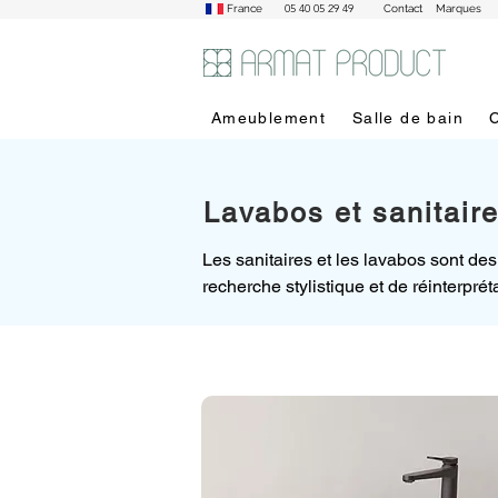
05 40 05 29 49
France
Contact
Marques
Ameublement
Salle de bain
Lavabos et sanitair
Les sanitaires et les lavabos sont de
recherche stylistique et de réinterpré
l’espace et doivent être choisis en te
situations plus ou moins contraignant
Sanitaires suspendus, au sol et adoss
L’aménagement de la salle de bain pa
l’espace à disposition. Les sanitaire
parfaitement plusieurs exigences d’esp