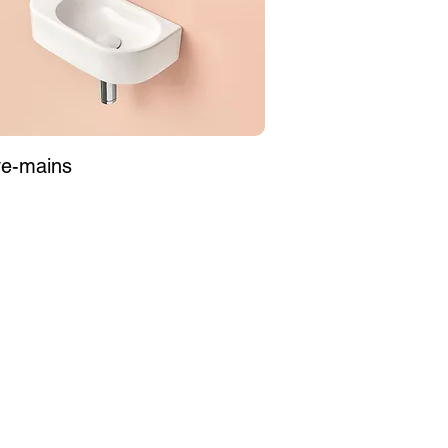
sion. Les sanitaires au sol sont, en 
ande stabilité. Leur évacuation est 
n : ils cachent les tuyaux dans les 
oins cachés.

ue mais surtout fonctionnel. Sa 
ve-mains
eut opter pour un modèle de lavabo 
yaux, mais elle est adossée au mur. 
on) au sol, mais qui peut aussi être 
 préfèrent avoir le sol dégagé, le 
est possible d’installer un lave-mains 
nes, pour avoir un meilleur impact 
 et produits par toutes les entreprises 
ils réduisent l’encombrement spatial 
 plus simple, faisant du choix des 