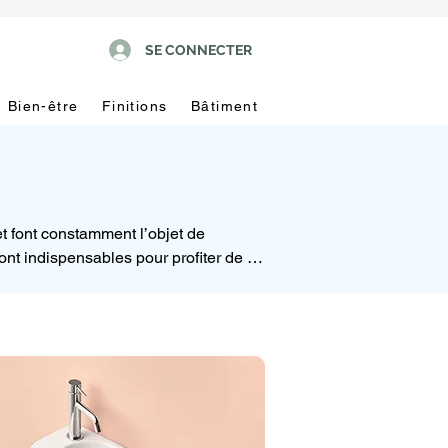
SE CONNECTER
Bien-être
Finitions
Bâtiment
 font constamment l’objet de 
ont indispensables pour profiter de 
si que des caractéristiques, selon les 
acuations.

 par une évaluation minutieuse de 
mandés et sont en mesure d’allier 
e, grâce au design typique de ces 