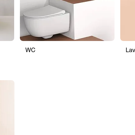
e et leur structure minimaliste crée un effet intéressant de suspen
ont des produits qui sont installés au sol, en garantissant une gr
ller. Les sanitaires adossés au mur représentent une autre solutio
ion réduite de l’espace et un nettoyage plus facile dans les rec
diennement, qui doit donc être agréable du point de vue esthétiq
WC
La
n des proportions de la pièce. Si la pièce est très grande, on p
le et économique : la colonne soutient la vasque et cache les tu
 un lavabo en pose libre, qui prévoit la pose (et donc l’évacuati
car il n’a pas besoin d’être contre un mur. Pour celles et ceux qui
lution idéale. Pour les espaces réduits, comme les toilettes, il 
e dans une grande variété de formes et de matériaux.

nt choisis ensemble, avec des formes et des dimensions homogè
tallés. Bien que les sanitaires au sol soient encore très répandus
suspendus se sont imposés dans les choix des concepteurs, car 
au lieu. L’entretien de ces sanitaires et des sols en est beaucoup