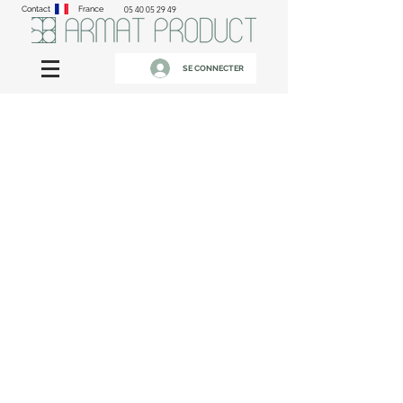
Contact
France
05 40 05 29 49
SE CONNECTER