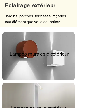
Éclairage extérieur
Jardins, porches, terrasses, façades, 
tout élément que vous souhaitez 
éclairer a besoin d’un luminaire 
précis. Sur ARMAT PRODUCT, vous 
trouverez un vaste choix de lampes 
d’extérieur de design en mesure de 
répondre à chacune de vos 
Lampes murales
d'extérieur
exigences, des réverbères de jardin 
aux lampes à suspension pour 
extérieur, des projecteurs pour 
l’architecture aux lampes 
submersibles pour bassins et 
fontaines. L’extérieur aura une toute 
nouvelle lumière, vos projets de 
verdure seront mis en valeur et vous 
pourrez profiter pleinement de vos 