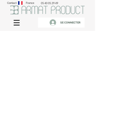
Contact
France
05 40 05 29 49
SE CONNECTER