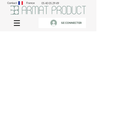
Contact
France
05 40 05 29 49
SE CONNECTER