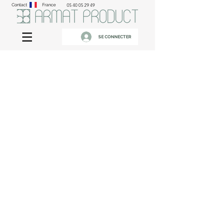
Contact
France
05 40 05 29 49
SE CONNECTER