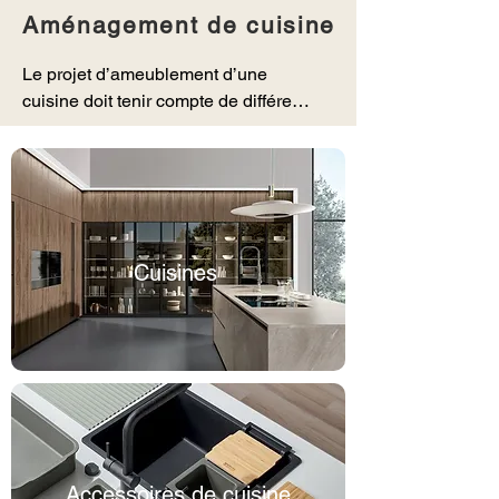
Aménagement de cuisine
Le projet d’ameublement d’une 
cuisine doit tenir compte de différents 
éléments : tout d’abord les 
dimensions et les proportions de la 
pièce ou du coin de l’espace (dans 
le cas de cuisines ouvertes) qui lui 
seront dédiées. Les meubles pour la 
cuisine offrent de très nombreuses 
Cuisines
possibilités de personnalisation et 
permettent de mélanger les 
matériaux et les couleurs pour 
s’insérer dans n’importe quel type de 
lieu. Du plus classique au plus 
moderne, le design des plans de 
travail, des cuisines et des meubles 
offre la possibilité de créer 
Accessoires de cuisine