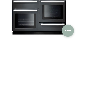
NEX110EISL/C-EU - Cuisinière
Induction -FALCON