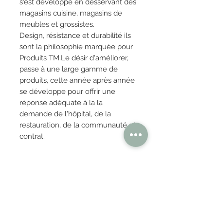
s'est développé en desservant des
magasins cuisine, magasins de
meubles et grossistes.
Design, résistance et durabilité ils
sont la philosophie marquée pour
Produits TM.Le désir d'améliorer,
passe à une large gamme de
produits, cette année après année
se développe pour offrir une
réponse adéquate à la la
demande de l'hôpital, de la
restauration, de la communauté et
contrat.
TM SILLIERAS qui fabrique leurs
mobilier à la commande propose
un large choix de couleurs et
matières. N'hesitez pas à nous
contacter pour toutes autres
demande de coloris ou de