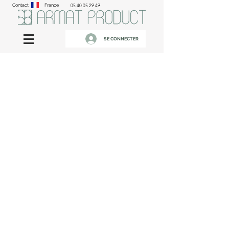
Contact
France
05 40 05 29 49
SE CONNECTER