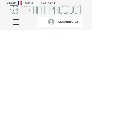
Contact
France
05 40 05 29 49
SE CONNECTER