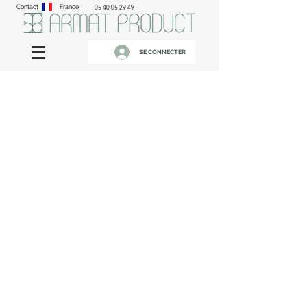
Contact
France
05 40 05 29 49
SE CONNECTER