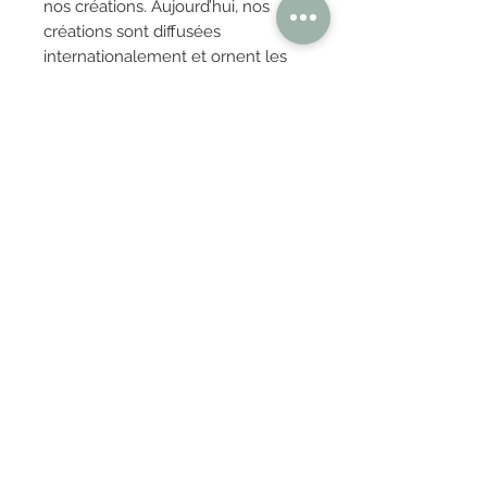
nos créations. Aujourd’hui, nos
créations sont diffusées
internationalement et ornent les
espaces des lieux les plus
prestigieux.
5) Provenance :
FRANCE
OBTENIR TARIFS / DEVIS
PAIEMENT 100% SÉCURISÉ
Réglez en toute confiance