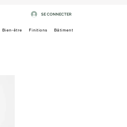
SE CONNECTER
Bien-être
Finitions
Bâtiment
Pas
touche
!