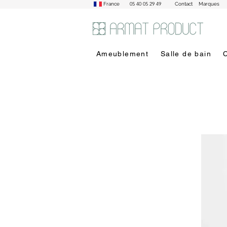
05 40 05 29 49
France
Contact
Marques
Ameublement
Salle de bain