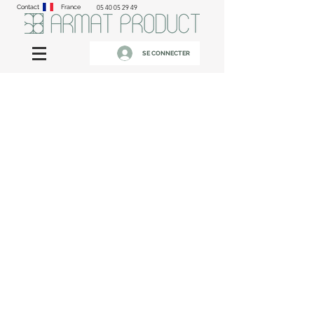
Contact
France
05 40 05 29 49
SE CONNECTER