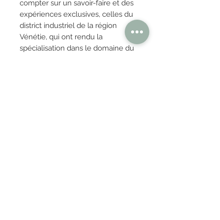
compter sur un savoir-faire et des
expériences exclusives, celles du
district industriel de la région
Vénétie, qui ont rendu la
spécialisation dans le domaine du
meuble une primauté et une
excellence italienne. Nos
réalisations, toutes à faible impact
environnemental, expriment
toujours une recherche dans les
matériaux d'avant-garde et le soin
artisanal des détails.
OBTENIR TARIFS / DEVIS