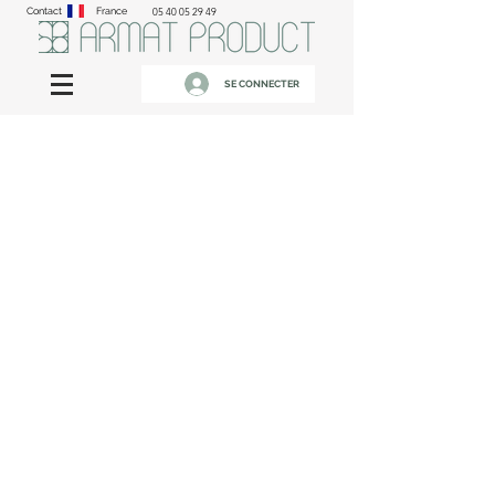
Contact
France
05 40 05 29 49
SE CONNECTER