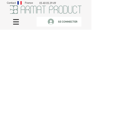
Contact
France
05 40 05 29 49
SE CONNECTER