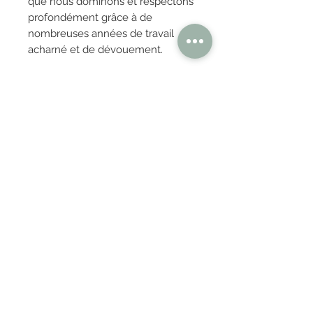
que nous dominons et respectons
profondément grâce à de
nombreuses années de travail
acharné et de dévouement.
OBTENIR TARIFS / DEVIS
PAIEMENT 100% SÉCURISÉ
Réglez en toute confiance
AUTHENTISITÉ