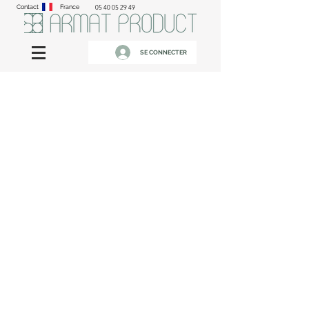
Contact
France
05 40 05 29 49
SE CONNECTER